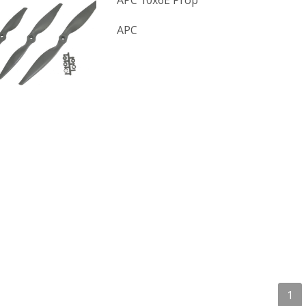
APC 10x6E Prop
APC
1